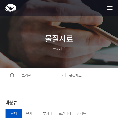
물질자료
물질자료
고객센터
물질자료
대분류
전체
원자재
부자재
표면처리
완제품