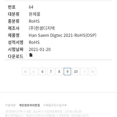
64
완제품
RoHS
(주)한샘디지텍
Han Saem Digtec 2021-RoHS(OSP)
RoHS
2021-01-20
6
7
8
9
10
이용약관
개인정보처리방침
이메일무단수집거부
(주)한샘디지텍
대표 : 송상옥
사업자등록번호 : 137-81-30130
통신판매업신고 : 제2011-인천서구-0006호
대표번호 : 032-581-5375