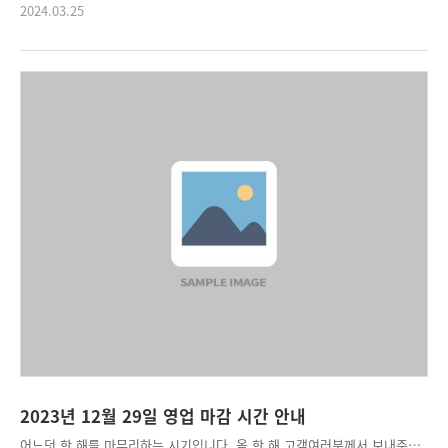
2024.03.25
2023년 12월 29일 영업 마감 시간 안내
어느덧 한 해를 마무리하는 시기입니다. 올 한 해 고객여러분께서 보내주신 격려와 아낌없는 성원에 깊은 감사의 인사를 드리며, 연말 주문접수 마감시간을 아래와 같이 안내드리오니 업무에 참고하시기 바랍니다. 1. 접수 마감: 2023년 12월 29일(금) 오후 3시 00분 2. 조기 마감: 2023년 12월 29일(금) 오전 12시 00분 - Build-Up - Impedance - Filled VIA(Ink, Plating) - DWG/DXF - 4Layer 1일 주문 3. 불가 품목(29일/금) - 신뢰성 PCB(항공우주, 방위산업 PCB) - ESP(Express Sample PCB) 4. 기타 - 28일, 29일 생산 수량 및 제조규격에 따라 일부 품목 지연 2024년 다가오는 새해에도 언제나 건강하고 행복하기를 기원합니다. 고맙습니다.