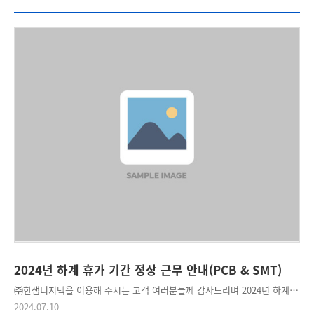
2024년 하계 휴가 기간 정상 근무 안내(PCB & SMT)
㈜한샘디지텍을 이용해 주시는 고객 여러분들께 감사드리며 2024년 하계 휴가와 관련하여 아래와 같이 안내해 드립니다. 1. PCB & SMT 사업부 휴가 기간 정상 근무 2. 협력업체(PCB 표면처리 등) 하계 휴가로 인해 납기 지연 2.1 지원 가능: HASL(유연 할), OSP 2.2 지원 불가 품목 - 07/29(월) ~ 08/02(금): ENEPIG, Immersion Silver - 07/31(수) ~ 08/02(금): 단자금도금, Soft/Hard Gold Plating - 08/01(목) ~ 08/02(금): HAL-LF, ENIG, Immersion Tin - 08/01(목) ~ 08/05(월): Flexible-PCB 3.3 기타 - ESP 주문 시 문의바랍니다. - 협력업체 휴가기간 전/후 일부 일정이 지연될 수 있습니다. - 협력업체 휴가기간 일정에 맞게 제조/생산일은 추가 지연됩니다. - 일부 공정은 제한/변경될 수 있습니다. 고객 여러분의 업무에 차질 없으시길 바라며, 무더운 여름 날씨에 건강 유의하시고 일상을 벗어나 좋은 추억 만드시길 바랍니다. 고맙습니다.
2024.07.10